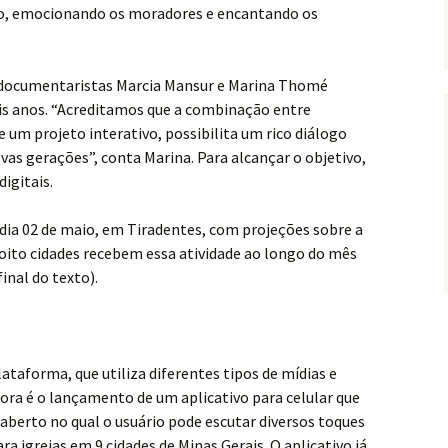
iro, emocionando os moradores e encantando os
as documentaristas Marcia Mansur e Marina Thomé
ois anos. “Acreditamos que a combinação entre
e um projeto interativo, possibilita um rico diálogo
ovas gerações”, conta Marina. Para alcançar o objetivo,
igitais.
dia 02 de maio, em Tiradentes, com projeções sobre a
 oito cidades recebem essa atividade ao longo do mês
inal do texto).
ataforma, que utiliza diferentes tipos de mídias e
ora é o lançamento de um aplicativo para celular que
aberto no qual o usuário pode escutar diversos toques
a igrejas em 9 cidades de Minas Gerais. O aplicativo já