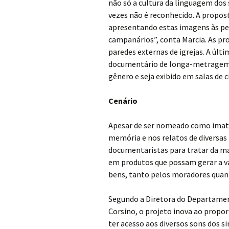
não só a cultura da linguagem dos 
vezes não é reconhecido. A proposta
apresentando estas imagens às p
campanários”, conta Marcia. As pro
paredes externas de igrejas. A últ
documentário de longa-metragem. A
gênero e seja exibido em salas de c
Cenário
Apesar de ser nomeado como imater
memória e nos relatos de diversas
documentaristas para tratar da ma
em produtos que possam gerar a va
bens, tanto pelos moradores quanto
Segundo a Diretora do Departament
Corsino, o projeto inova ao propor
ter acesso aos diversos sons dos 