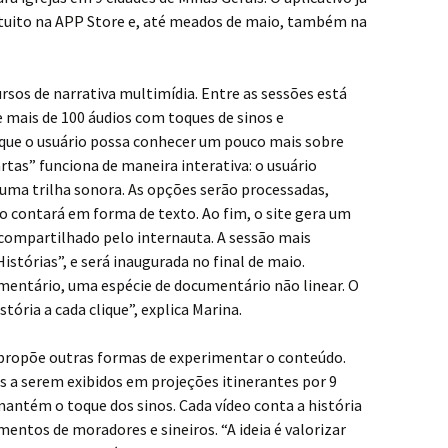
atuito na APP Store e, até meados de maio, também na
rsos de narrativa multimídia. Entre as sessões está
 mais de 100 áudios com toques de sinos e
ue o usuário possa conhecer um pouco mais sobre
artas” funciona de maneira interativa: o usuário
 uma trilha sonora. As opções serão processadas,
o contará em forma de texto. Ao fim, o site gera um
 compartilhado pelo internauta. A sessão mais
istórias”, e será inaugurada no final de maio.
tário, uma espécie de documentário não linear. O
tória a cada clique”, explica Marina.
 propõe outras formas de experimentar o conteúdo.
s a serem exibidos em projeções itinerantes por 9
mantém o toque dos sinos. Cada vídeo conta a história
mentos de moradores e sineiros. “A ideia é valorizar