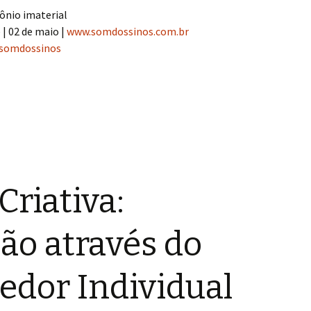
ônio imaterial
| 02 de maio |
www.somdossinos.com.br
somdossinos
riativa:
ão através do
dor Individual