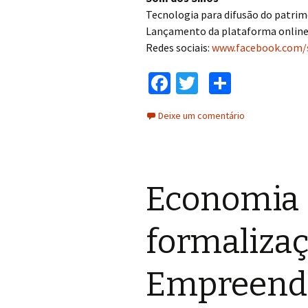
Tecnologia para difusão do patrim
Lançamento da plataforma online 
Redes sociais:
www.facebook.com/
Fa
T
C
ce
wi
o
Deixe um comentário
b
tt
m
o
er
p
o
ar
Economia C
k
til
h
formalizaç
ar
Empreende