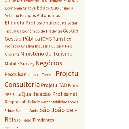
E-book
Online
Desenvolvimento Sustentável
Educação
Economia Criativa
Ensino a
Estudos Autônomos
Distância
Etiqueta Profissional
Etiqueta Social
Gestão
Festival Gastronômico de Tiradentes
Gestão Pública
ICMS Turístico
Indústria Criativa
Indústria Cultural
Meio
Ministério do Turismo
Ambiente
Negócios
Mobile Survey
Projetu
Pesquisa
Política de Turismo
Consultoria
Projetu EAD
Prêmio
Qualificação Profissinal
MPE Brasil
Responsabilidade
Responsabilidade Social
São João del-
Sebrae
Semana Santa
Rei
Tiradentes
São Tiago