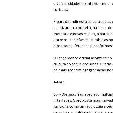
diversas cidades do interior mine
turistas.
É para difundir essa cultura que 
idealizaram o projeto, há quase d
memória e novas mídias, a partir d
entre as tradições culturais e as n
elas usam diferentes plataformas d
O lançamento oficial acontece no 
cultura do toque dos sinos. Outras
de maio (confira programação no f
4 em 1
Som dos Sinos
é um projeto multipl
interfaces. A proposta mais inovad
funciona como um áudioguia a céu 
de sinos com GPS de localização par