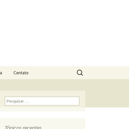
Pesquisar
ia
Contato
por:
Pesquisar por:
Tópicos recentes